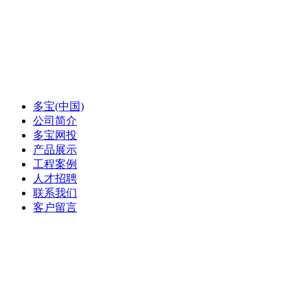
多宝(中国)
公司简介
多宝网投
产品展示
工程案例
人才招聘
联系我们
客户留言