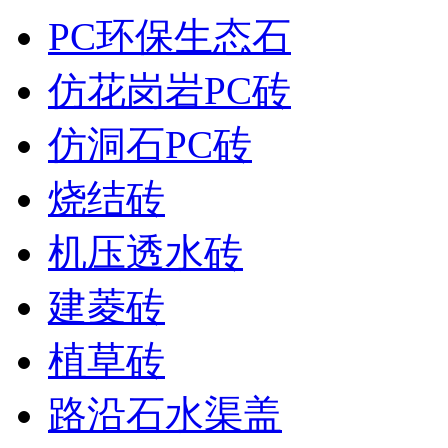
PC环保生态石
仿花岗岩PC砖
仿洞石PC砖
烧结砖
机压透水砖
建菱砖
植草砖
路沿石水渠盖