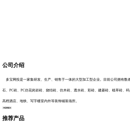
公司介绍
多宝网投是一家集研发、生产、销售于一体的大型加工型企业。目前公司拥有数条
石、PC砖、PC仿花岗岩砖、烧结砖、仿木砖、透水砖、彩砖、建菱砖、植草砖、
高档酒店、地铁、写字楼室内外等装饰铺装场所。
推荐产品