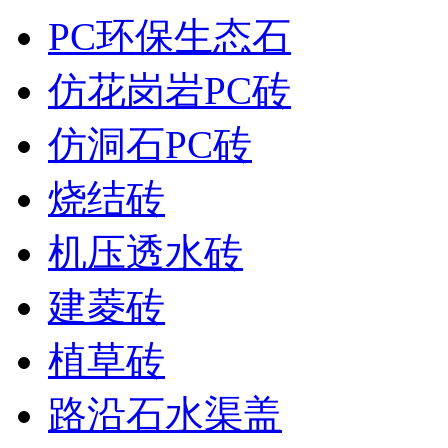
PC环保生态石
仿花岗岩PC砖
仿洞石PC砖
烧结砖
机压透水砖
建菱砖
植草砖
路沿石水渠盖