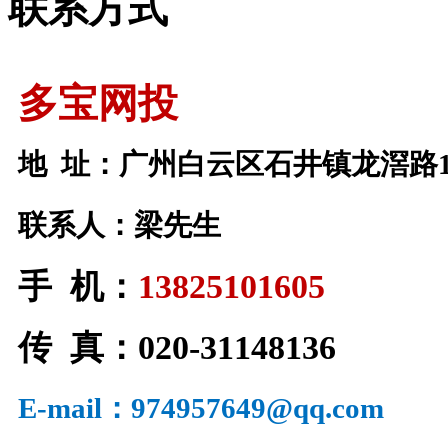
联系方式
多宝网投
地 址：广州白云区石井镇龙滘路1
联系人：梁先生
手 机：
13825101605
传 真：020-31148136
E-mail：974957649@qq.com