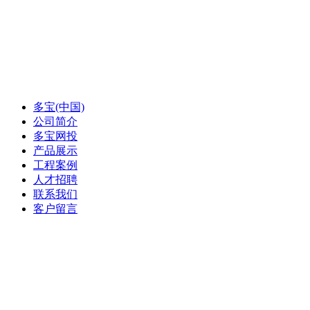
多宝(中国)
公司简介
多宝网投
产品展示
工程案例
人才招聘
联系我们
客户留言