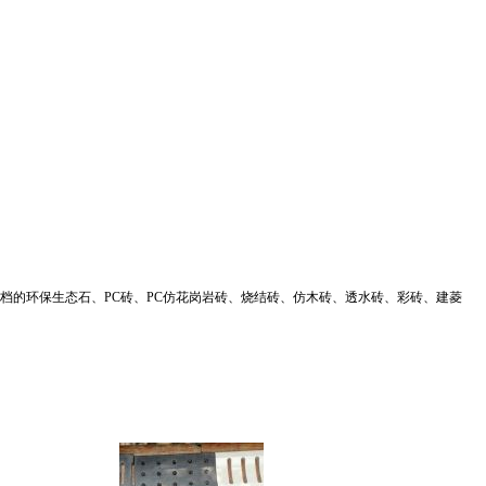
的环保生态石、PC砖、PC仿花岗岩砖、烧结砖、仿木砖、透水砖、彩砖、建菱