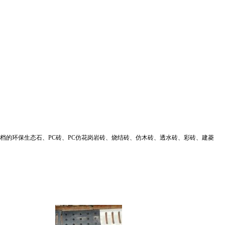
的环保生态石、PC砖、PC仿花岗岩砖、烧结砖、仿木砖、透水砖、彩砖、建菱