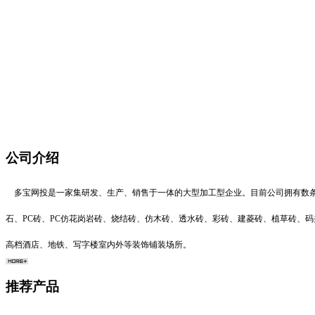
公司介绍
多宝网投是一家集研发、生产、销售于一体的大型加工型企业。目前公司拥有数条
石、PC砖、PC仿花岗岩砖、烧结砖、仿木砖、透水砖、彩砖、建菱砖、植草砖、
高档酒店、地铁、写字楼室内外等装饰铺装场所。
推荐产品