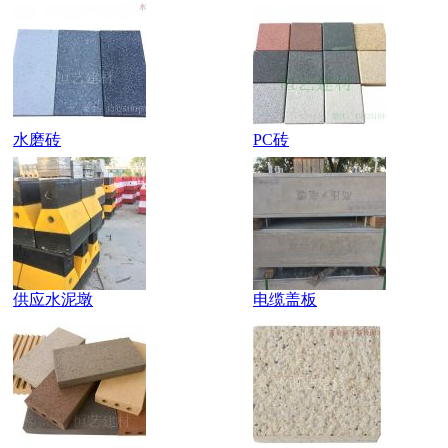
水磨砖
PC砖
供应水泥墩
电缆盖板