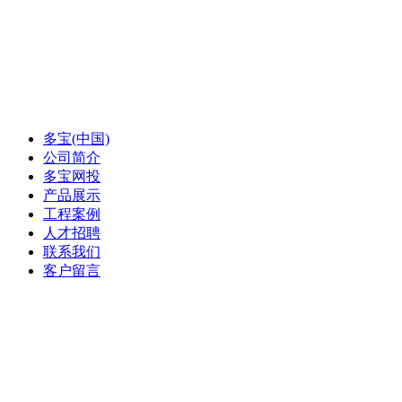
多宝(中国)
公司简介
多宝网投
产品展示
工程案例
人才招聘
联系我们
客户留言