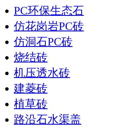
PC环保生态石
仿花岗岩PC砖
仿洞石PC砖
烧结砖
机压透水砖
建菱砖
植草砖
路沿石水渠盖