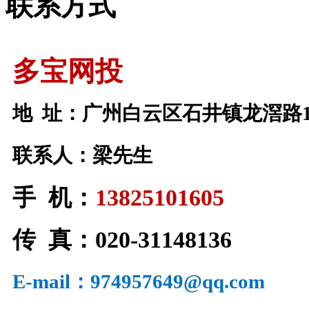
联系方式
多宝网投
地 址：广州白云区石井镇龙滘路1
联系人：梁先生
手 机：
13825101605
传 真：020-31148136
E-mail：974957649@qq.com