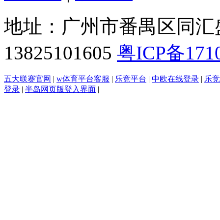
地址：广州市番禺区同汇盛
13825101605
粤ICP备171
五大联赛官网
|
w体育平台客服
|
乐竞平台
|
中欧在线登录
|
乐竞
登录
|
半岛网页版登入界面
|