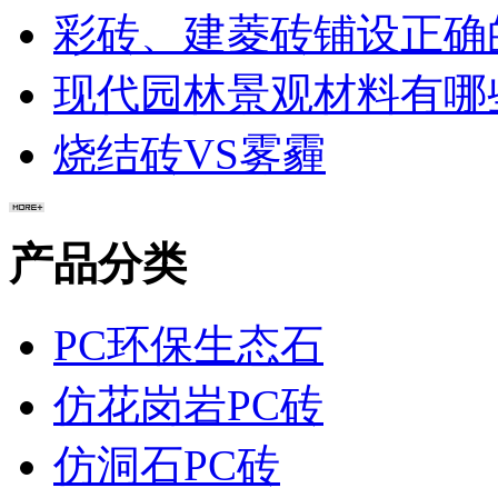
彩砖、建菱砖铺设正确
现代园林景观材料有哪
烧结砖VS雾霾
产品分类
PC环保生态石
仿花岗岩PC砖
仿洞石PC砖