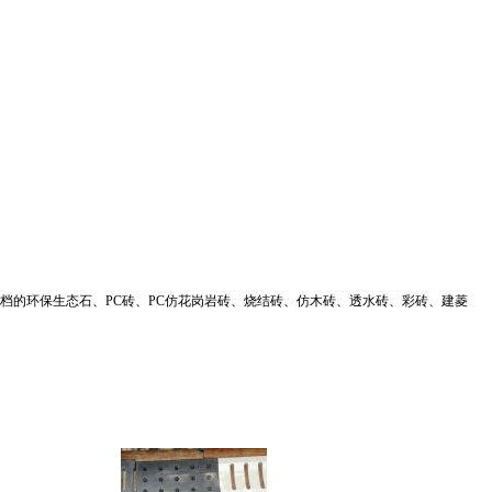
的环保生态石、PC砖、PC仿花岗岩砖、烧结砖、仿木砖、透水砖、彩砖、建菱